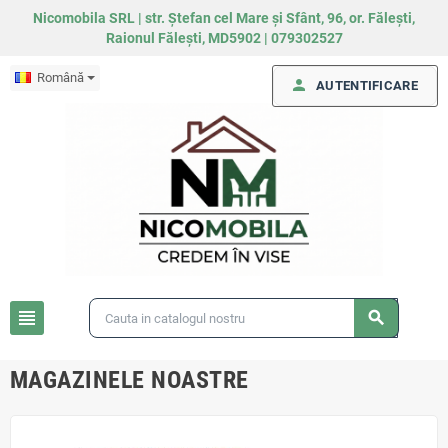
Nicomobila SRL | str. Ștefan cel Mare și Sfânt, 96, or. Fălești,
Raionul Fălești, MD5902 | 079302527
Română
person
AUTENTIFICARE
view_headline
search
MAGAZINELE NOASTRE