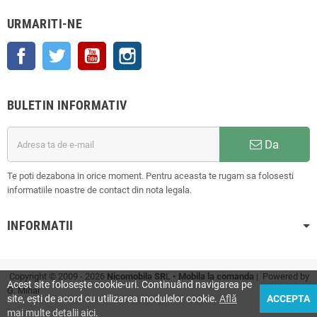
URMARITI-NE
Facebook
Twitter
YouTube
Instagram
BULETIN INFORMATIV
Da
Te poti dezabona in orice moment. Pentru aceasta te rugam sa folosesti
informatiile noastre de contact din nota legala.
INFORMATII
Copyright © 2009 - 2026
Nicomobila SR
L
• Mobila la comanda
| Powered by
Acest site folosește cookie-uri. Continuând navigarea pe
G. Mihai
site, ești de acord cu utilizarea modulelor cookie.
Află
ACCEPTA
mai multe detalii aici
.