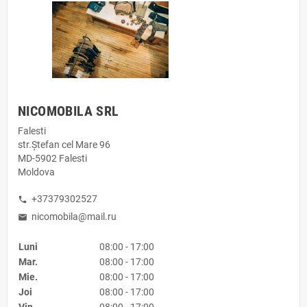
NICOMOBILA SRL
Falesti
str.Ştefan cel Mare 96
MD-5902 Falesti
Moldova
+37379302527
phone
nicomobila@mail.ru
mail
Luni
08:00 - 17:00
Mar.
08:00 - 17:00
Mie.
08:00 - 17:00
Joi
08:00 - 17:00