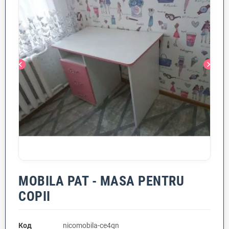
chevron_left
chevron_right
MOBILA PAT - MASA PENTRU
COPII
Код
nicomobila-ce4qn