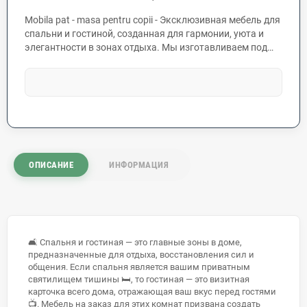
Mobila pat - masa pentru copii - Эксклюзивная мебель для
спальни и гостиной, созданная для гармонии, уюта и
элегантности в зонах отдыха. Мы изготавливаем под
заказ кровати, прикроватные тумбы, ТВ-тумбы и
минималистичные стенки по индивидуальным
проектам. Современные технологии сборки и
высококачественные материалы обеспечивают
безупречный внешний вид и прочность мебели. Мы
интегрируем передовые механизмы: системы push-to-
open, скрытые петли, невидимые крепежи и
декоративную LED-подсветку. Персонализируйте
ОПИСАНИЕ
ИНФОРМАЦИЯ
гостиную или спальню с помощью уникальных изделий,
идеально дополняющих ваш интерьер.
🛋️ Спальня и гостиная — это главные зоны в доме,
предназначенные для отдыха, восстановления сил и
общения. Если спальня является вашим приватным
святилищем тишины 🛏️, то гостиная — это визитная
карточка всего дома, отражающая ваш вкус перед гостями
📺. Мебель на заказ для этих комнат призвана создать