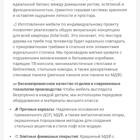
идеальный баланс между домашним уютом, эстетикой и
функциональностью, грамотно скрывая системы хранения
и оставляя ощущение легкости и простора.
📐 Изготовление мебели по индивидуальному проекту
позволяет реализовать общую визуальную концепцию
для всей квартиры (
total-look
). Это означает, что текстура
дерева на тумбе под телевизор будет идеально совпадать
с прикроватными тумбами в спальне или элементами
журнального столика. Мы производим мягкие кровати с
подъемными механизмами и бельевыми коробами,
парящие ТВ-консоли, минималистичные стеллажи и
библиотеки, стильные комоды, а также декоративные
стеновые панели (реечные панели или панели из МДФ).
🧱
Бескомпромиссное качество отделки и современные
технологии производства
Чтобы мебель выглядела
безупречно в каждой детали, мы используем передовое
оборудование и материалы высшего класса:
🪵
Прочные каркасы:
Надежные основания из
премиального ДСП, МДФ, а также металлические опоры,
окрашенные порошковым методом для создания
стильных акцентов в стиле лофт или модерн.
🎨
Элитные финишные покрытия:
Крашеный МДФ с