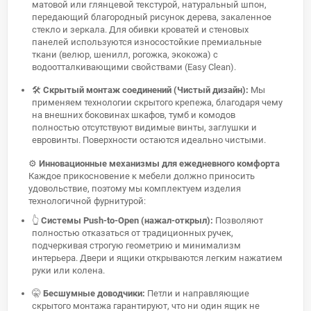
матовой или глянцевой текстурой, натуральный шпон,
передающий благородный рисунок дерева, закаленное
стекло и зеркала. Для обивки кроватей и стеновых
панелей используются износостойкие премиальные
ткани (велюр, шенилл, рогожка, экокожа) с
водоотталкивающими свойствами (Easy Clean).
🛠️
Скрытый монтаж соединений (Чистый дизайн):
Мы
применяем технологии скрытого крепежа, благодаря чему
на внешних боковинах шкафов, тумб и комодов
полностью отсутствуют видимые винты, заглушки и
евровинты. Поверхности остаются идеально чистыми.
⚙️
Инновационные механизмы для ежедневного комфорта
Каждое прикосновение к мебели должно приносить
удовольствие, поэтому мы комплектуем изделия
технологичной фурнитурой:
👆
Системы Push-to-Open (нажал-открыл):
Позволяют
полностью отказаться от традиционных ручек,
подчеркивая строгую геометрию и минимализм
интерьера. Двери и ящики открываются легким нажатием
руки или колена.
🤫
Бесшумные доводчики:
Петли и направляющие
скрытого монтажа гарантируют, что ни один ящик не