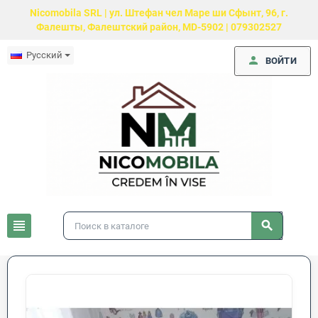
Nicomobila SRL | ул. Штефан чел Маре ши Сфынт, 96, г.
Фалешты, Фалештский район, MD-5902 | 079302527
Русский
person
ВОЙТИ
view_headline
search