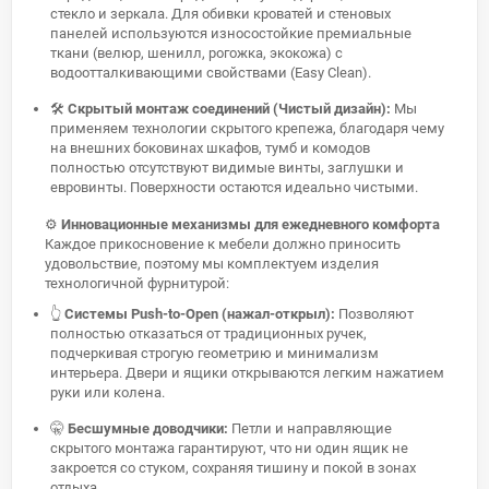
стекло и зеркала. Для обивки кроватей и стеновых
панелей используются износостойкие премиальные
ткани (велюр, шенилл, рогожка, экокожа) с
водоотталкивающими свойствами (Easy Clean).
🛠️
Скрытый монтаж соединений (Чистый дизайн):
Мы
применяем технологии скрытого крепежа, благодаря чему
на внешних боковинах шкафов, тумб и комодов
полностью отсутствуют видимые винты, заглушки и
евровинты. Поверхности остаются идеально чистыми.
⚙️
Инновационные механизмы для ежедневного комфорта
Каждое прикосновение к мебели должно приносить
удовольствие, поэтому мы комплектуем изделия
технологичной фурнитурой:
👆
Системы Push-to-Open (нажал-открыл):
Позволяют
полностью отказаться от традиционных ручек,
подчеркивая строгую геометрию и минимализм
интерьера. Двери и ящики открываются легким нажатием
руки или колена.
🤫
Бесшумные доводчики:
Петли и направляющие
скрытого монтажа гарантируют, что ни один ящик не
закроется со стуком, сохраняя тишину и покой в зонах
отдыха.