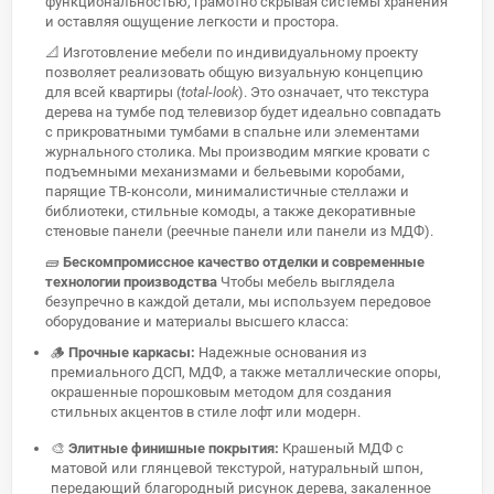
функциональностью, грамотно скрывая системы хранения
и оставляя ощущение легкости и простора.
📐 Изготовление мебели по индивидуальному проекту
позволяет реализовать общую визуальную концепцию
для всей квартиры (
total-look
). Это означает, что текстура
дерева на тумбе под телевизор будет идеально совпадать
с прикроватными тумбами в спальне или элементами
журнального столика. Мы производим мягкие кровати с
подъемными механизмами и бельевыми коробами,
парящие ТВ-консоли, минималистичные стеллажи и
библиотеки, стильные комоды, а также декоративные
стеновые панели (реечные панели или панели из МДФ).
🧱
Бескомпромиссное качество отделки и современные
технологии производства
Чтобы мебель выглядела
безупречно в каждой детали, мы используем передовое
оборудование и материалы высшего класса:
🪵
Прочные каркасы:
Надежные основания из
премиального ДСП, МДФ, а также металлические опоры,
окрашенные порошковым методом для создания
стильных акцентов в стиле лофт или модерн.
🎨
Элитные финишные покрытия:
Крашеный МДФ с
матовой или глянцевой текстурой, натуральный шпон,
передающий благородный рисунок дерева, закаленное