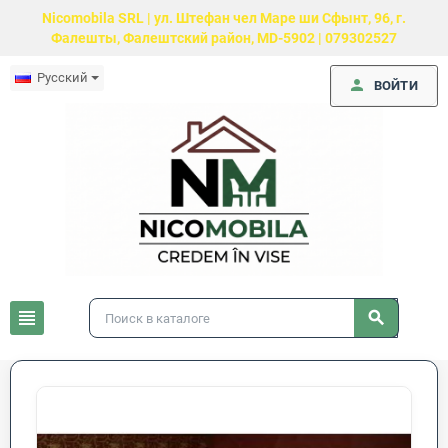
Nicomobila SRL | ул. Штефан чел Маре ши Сфынт, 96, г.
Фалешты, Фалештский район, MD-5902 | 079302527
Русский
person
ВОЙТИ
view_headline
search