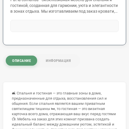
гостиной, созданная для гармонии, уюта и элегантности
в зонах отдыха. Мы изготавливаем под заказ кровати,
прикроватные тумбы, ТВ-тумбы и минималистичные
стенки по индивидуальным проектам. Современные
технологии сборки и высококачественные материалы
обеспечивают безупречный внешний вид и прочность
мебели. Мы интегрируем передовые механизмы:
системы push-to-open, скрытые петли, невидимые
крепежи и декоративную LED-подсветку.
Персонализируйте гостиную или спальню с помощью
ОПИСАНИЕ
ИНФОРМАЦИЯ
уникальных изделий, идеально дополняющих ваш
интерьер.
🛋️ Спальня и гостиная — это главные зоны в доме,
предназначенные для отдыха, восстановления сил и
общения. Если спальня является вашим приватным
святилищем тишины 🛏️, то гостиная — это визитная
карточка всего дома, отражающая ваш вкус перед гостями
📺. Мебель на заказ для этих комнат призвана создать
идеальный баланс между домашним уютом, эстетикой и