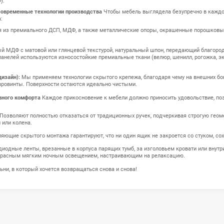
это главные зоны в доме, предназначенные для отдыха, восстановле
 это визитная карточка всего дома, отражающая ваш вкус перед гостя
ом, эстетикой и функциональностью, грамотно скрывая системы хра
 индивидуальному проекту позволяет реализовать общую визуальную
изор будет идеально совпадать с прикроватными тумбами в спальне
 бельевыми коробами, парящие ТВ-консоли, минималистичные стелл
и панели из МДФ).
ство отделки и современные технологии производства
Чтобы мебель
 высшего класса:
жные основания из премиального ДСП, МДФ, а также металлически
 модерн.
рытия:
Крашеный МДФ с матовой или глянцевой текстурой, натураль
атей и стеновых панелей используются износостойкие премиальные т
ений (Чистый дизайн):
Мы применяем технологии скрытого крепежа,
ы, заглушки и евровинты. Поверхности остаются идеально чистыми.