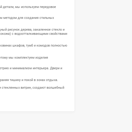
ния сил и общения. Если спальня является вашим приватным святили
ми 📺. Мебель на заказ для этих комнат призвана создать идеальный
нения и оставляя ощущение легкости и простора.
 концепцию для всей квартиры (
total-look
). Это означает, что текстур
 или элементами журнального столика. Мы производим мягкие кроват
ажи и библиотеки, стильные комоды, а также декоративные стенов
 выглядела безупречно в каждой детали, мы используем передовое
е опоры, окрашенные порошковым методом для создания стильных
ный шпон, передающий благородный рисунок дерева, закаленное сте
кани (велюр, шенилл, рогожка, экокожа) с водоотталкивающими сво
 благодаря чему на внешних боковинах шкафов, тумб и комодов по