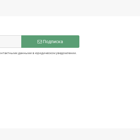
жно приносить удовольствие, поэтому мы комплектуем изделия
учек, подчеркивая строгую геометрию и минимализм интерьера. Две
ик не закроется со стуком, сохраняя тишину и покой в зонах отдыха
за изголовьем кровати или внутри стеклянных витрин, создают волш
м на релаксацию.