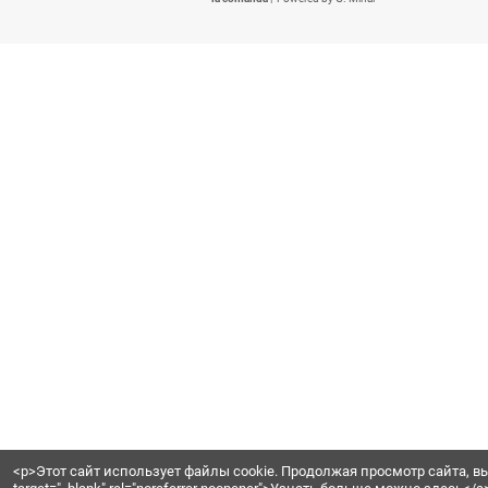
Компания с
17-летним опытом
,
на заказ
по доступным ценам. Д
стоимость полностью адаптирую
потребности клиентов, гаранти
качество. Мебель производится
материалов:
окрашенный МДФ,
МДФ, меламиновый ДСП и шпо
ПОДПИШИТЕСЬ НА НАШИ
Facebook
Twitter
YouTube
In
Copyright © 2009 - 2026
Nicomobila
la comanda
| Powered by G. Mihai