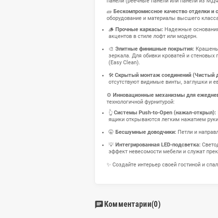
🛋️ Спальня и гостиная — 
тишины 🛏️, то гостиная —
баланс между домашним уют
📐 Изготовление мебели по
дерева на тумбе под телев
подъемными механизмами и
панели (реечные панели ил
🧱
Бескомпромиссное каче
оборудование и материалы
🪵
Прочные каркасы:
Наде
акцентов в стиле лофт или
🎨
Элитные финишные пок
зеркала. Для обивки кров
(Easy Clean).
🛠️
Скрытый монтаж соедин
отсутствуют видимые винт