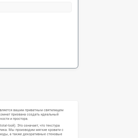
icomobila-dx2w9
клюзивная мебель для спальни и гостиной, созданная для гармонии, 
отдыха. Мы изготавливаем под заказ кровати, прикроватные тумбы, 
нки по индивидуальным проектам. Современные технологии сборки 
атериалы обеспечивают безупречный внешний вид и прочность меб
 механизмы: системы push-to-open, скрытые петли, невидимые креп
ветку. Персонализируйте гостиную или спальню с помощью уникаль
олняющих ваш интерьер.