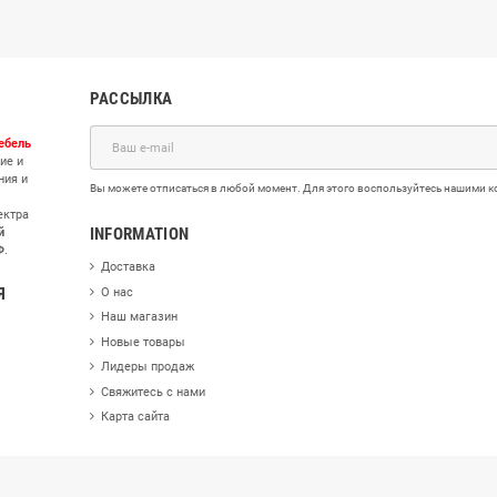
мы для ежедневного комфорта
Каждое прикосновение к мебели дол
нажал-открыл):
Позволяют полностью отказаться от традиционных р
 нажатием руки или колена.
Петли и направляющие скрытого монтажа гарантируют, что ни один ящ
одсветка:
Светодиодные ленты, врезанные в корпуса парящих тумб, 
ли и служат прекрасным мягким ночным освещением, настраивающи
 гостиной и спальни, в который хочется возвращаться снова и снова!
РАССЫЛКА