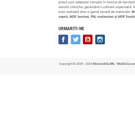
Companie cu
17 ani de experienț
comandă
la prețuri accesibile. De
prețul sunt adaptate complet în fu