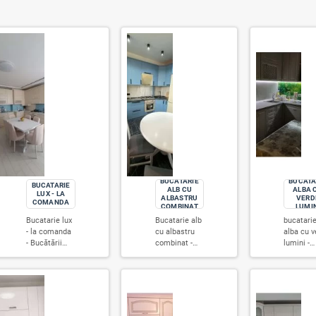
Sunt 69 produse.
SORT
U
LA
BUCATARI
BUCATARIE
ALB CU
LUX - LA