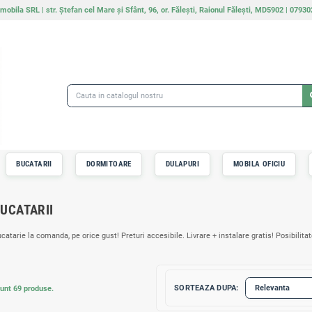
Nicomobila SRL | str. Ștefan cel Mare și Sfânt, 96, or. Făle
IMA PAGINA
BUCATARII
DORMITOARE
DULAPU
BUCATARII
Bucatarie la comanda, pe orice gust! Preturi accesibile. Livr