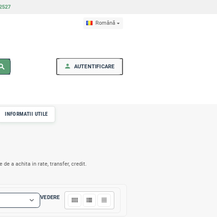
ști, Raionul Fălești, MD5902 | 079302527
person
search
AUTENT
RI
MOBILA OFICIU
INFORMATII UTILE
are + instalare gratis! Posibilitate de a achita in rate, transfer, credit.