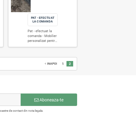
comode TV
moderne și
dormtitor
dormtor co
moderne și
biblioteci
verde -
- Mobilier
biblioteci
minimalist
Mobilier
realizat
,
minimaliste,
realizăm to
realizat
exclusiv la
tul
realizăm totul
la comand
t
exclusiv la
comandă,
la comandă
după un
comandă,
adaptat
după un
proiect
adaptat
perfect
proiect
individual.
perfect
spațiului și
individual.
Combinăm
spațiului și
stilului tău
Combinăm
tehnologii
stilului tău de
viață.
tehnologii
moderne d
viață.
Folosim
e
moderne de
asamblare
Folosim
materiale
cu
asamblare cu
materiale
materiale
premium
materiale
calitative
 de
premium
(PAL, MDF)
calitative
superioare
e
(PAL, MDF) și
tehnologii
superioare
pentru
tehnologii
moderne d
pentru
finisaje
moderne de
asamblare
finisaje
impecabile
asamblare
pentru o
și
impecabile și
rezistență
,
pentru o
durabilitat
rezistență
structurală
PAT - EFECTUAT
PAT - EFECTUAT
durabilitate
maximă.
structurală.
Integrăm o
LA COMANDA
LA COMANDA
maximă.
Fiecare pi
Integrăm o
varietate d
Fiecare piesă
este unică,
Pat - efectuat la
Pat - efectuat la
e
varietate de
mecanism