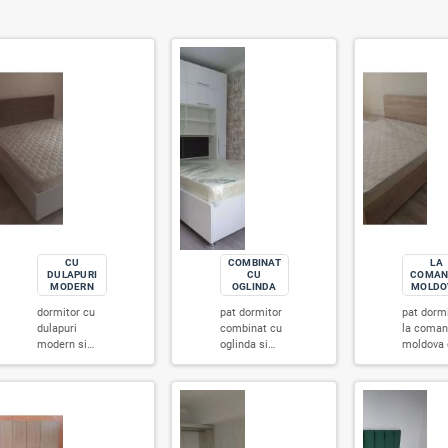
Sunt 23 produse.
SORT
U
LA
PAT
DORMITOR
DORMITO
CU
COMBINA
DULAPURI
CU