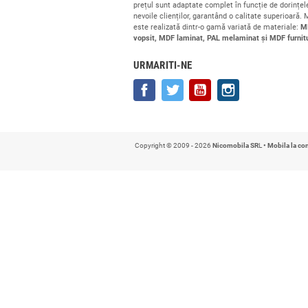
Companie cu
17 ani de experienț
comandă
la prețuri accesibile. De
prețul sunt adaptate complet în fu