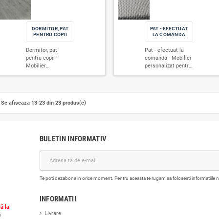
comode TV
comode TV
pat dublu cu
dormitor
moderne și
moderne și
dulapuri -
nuante bej
biblioteci
biblioteci
Mobilier
2023 -
minimaliste,
minimaliste
personalizat
Mobilier
realizăm totul
realizăm to
pentru
personaliza
la comandă
la comandă
dormitor și
pentru
după un
după un
living, creat
dormitor și
proiect
proiect
pentru a
living, creat
individual.
individual.
aduce
pentru a
Combinăm
Combinăm
armonie,
aduce
tehnologii
tehnologii
confort și
armonie,
moderne de
moderne d
eleganță în
confort și
asamblare cu
asamblare 
zonele tale de
eleganță în
materiale
materiale
relaxare. De
zonele tale
calitative
calitative
la paturi
relaxare. D
superioare
superioare
tapițate și
la paturi
pentru
pentru
noptiere
tapițate și
finisaje
finisaje
suspendate,
noptiere
impecabile și
impecabile 
până la
suspendate
rezistență
rezistență
DORMITOR, PAT
comode TV
până la
structurală.
structurală.
PENTRU COPII
moderne și
comode TV
Integrăm o
Integrăm o
biblioteci
moderne și
Dormitor, pat
varietate de
varietate d