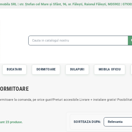
Nicomobila SRL | str. Ștefan cel Mare și Sfânt, 96, or. Făle
IMA PAGINA
BUCATARII
DORMITOARE
DULAPU
DORMITOARE
Dormitoare la comanda, pe orice gust!Preturi accesibile.Livr