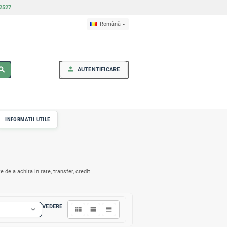
ști, Raionul Fălești, MD5902 | 079302527
person
search
AUTENT
RI
MOBILA OFICIU
INFORMATII UTILE
are + instalare gratis! Posibilitate de a achita in rate, transfer, credit.