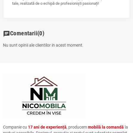
tale, realizată de o echipă de profesioniști pasionați!
Comentarii
(0)
chat
Nu sunt opinii ale clientilor in acest moment.
Companie cu
17 ani de experiență
,
producem
mobilă la comandă
la