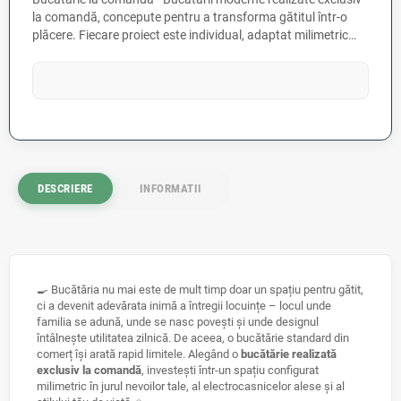
la comandă, concepute pentru a transforma gătitul într-o
plăcere. Fiecare proiect este individual, adaptat milimetric
spațiului tău pentru o ergonomie perfectă. Folosim materiale
premium rezistente la umiditate și uzură (MDF, PAL),
asamblate prin tehnologii de ultimă generație care
garantează o structură stabilă și durabilă. Bucătăriile
noastre sunt dotate cu o gamă variată de mecanisme
inteligente de organizare și feronerie de top (sisteme soft-
close, organizatoare extractibile, elemente de colț),
asigurând o culisare fluidă și silențioasă. Creează-ți
DESCRIERE
INFORMATII
bucătăria ideală, unde designul rafinat întâlnește
funcționalitatea absolută.
🍳 Bucătăria nu mai este de mult timp doar un spațiu pentru gătit,
ci a devenit adevărata inimă a întregii locuințe – locul unde
familia se adună, unde se nasc povești și unde designul
întâlnește utilitatea zilnică. De aceea, o bucătărie standard din
comerț își arată rapid limitele. Alegând o
bucătărie realizată
exclusiv la comandă
, investești într-un spațiu configurat
milimetric în jurul nevoilor tale, al electrocasnicelor alese și al