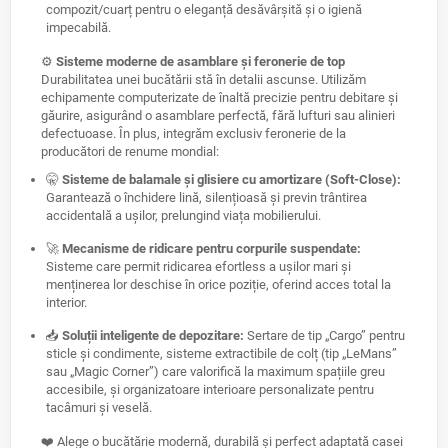
compozit/cuarț pentru o eleganță desăvârșită și o igienă
impecabilă.
⚙️
Sisteme moderne de asamblare și feronerie de top
Durabilitatea unei bucătării stă în detalii ascunse. Utilizăm
echipamente computerizate de înaltă precizie pentru debitare și
găurire, asigurând o asamblare perfectă, fără lufturi sau alinieri
defectuoase. În plus, integrăm exclusiv feronerie de la
producători de renume mondial:
🤫
Sisteme de balamale și glisiere cu amortizare (Soft-Close):
Garantează o închidere lină, silențioasă și previn trântirea
accidentală a ușilor, prelungind viața mobilierului.
🚀
Mecanisme de ridicare pentru corpurile suspendate:
Sisteme care permit ridicarea efortless a ușilor mari și
menținerea lor deschise în orice poziție, oferind acces total la
interior.
📥
Soluții inteligente de depozitare:
Sertare de tip „Cargo” pentru
sticle și condimente, sisteme extractibile de colț (tip „LeMans”
sau „Magic Corner”) care valorifică la maximum spațiile greu
accesibile, și organizatoare interioare personalizate pentru
tacâmuri și veselă.
❤️ Alege o bucătărie modernă, durabilă și perfect adaptată casei