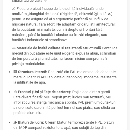
stilului tău de viață. ✨
📐 Fiecare proiect începe de la o schiță individuală, unde
analizăm „triunghiul de lucru” (frigider 🧊, chiuvetă 🚰, plită 🔥)
pentru a ne asigura că ai o ergonomie perfectă și un flux de
mișcare natural, fără efort. Ne adaptăm oricărui stil arhitectural:
de la bucătării minimaliste, cu linii drepte și fronturi fără
mânăere, până la bucătării clasice cu frezări elegante, sau
bucătării industriale și scandinave.
🧱
Materiale de înaltă calitate și rezistență structurală
Pentru că
mediul din bucătărie este unul exigent, expus la aburi, schimbări
de temperatură și umiditate, nu facem niciun compromis în
privința materialelor:
🏢
Structura internă:
Realizată din PAL melaminat de densitate
mare, cu canturi ABS aplicate cu tehnologii moderne, rezistente
la infiltrațiile de apă.
🎨
Fronturi (Uși și Fețe de sertare):
Poți alege dintr-o gamă
ultra-diversificată: MDF vopsit (mat, lucios sau texturat), MDF
înfoliat cu rezistență mecanică sporită, PAL premium cu texturi
sincronizate care imită perfect lemnul sau piatra, sau sticlă cu
profil de aluminiu.
🪵
Blaturi de lucru:
Oferim blaturi termorezistente HPL, blaturi
din MDF compact rezistente la apă, sau soluții de top din