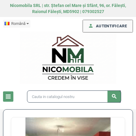
Nicomobila SRL | str. Ștefan cel Mare și Sfânt, 96, or. Fălești,
Raionul Fălești, MD5902 | 079302527
Română
person
AUTENTIFICARE
view_headline
search