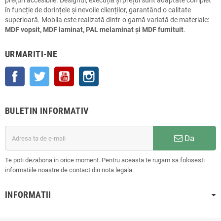
prețuri accesibile. Designul, execuția și prețul sunt adaptate complet
în funcție de dorințele și nevoile clienților, garantând o calitate
superioară. Mobila este realizată dintr-o gamă variată de materiale:
MDF vopsit, MDF laminat, PAL melaminat și MDF furnituit
.
URMARITI-NE
Facebook
Twitter
YouTube
Instagram
BULETIN INFORMATIV
Da
Te poti dezabona in orice moment. Pentru aceasta te rugam sa folosesti
informatiile noastre de contact din nota legala.
INFORMATII