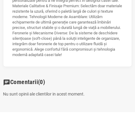
personalizate pentru a ne integra perfect în designul casei tale.
Materiale Calitative & Finisaje Premium: Selectăm doar materiale
rezistente la uzură, oferind o paletă largă de culori și texture
moderne. Tehnologii Moderne de Asamblare: Utilizăm
echipamente de ultimă generație care garantează îmbinări
precise, structuri stabile și o durată lungă de viață a mobilierului.
Feronerie și Mecanisme Diverse: De la sisteme de deschidere
silențioase (soft-close) până la soluții inteligente de organizare,
integrăm doar feronerie de top pentru o utilizare fluidă și
ergonomică. Alege confortul fără compromisuri și tehnologia
modernă adaptată casei tale!
Comentarii
(0)
chat
Nu sunt opinii ale clientilor in acest moment.