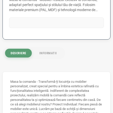
adaptat perfect spațiului și stilului tău de viață. Folosim
materiale premium (PAL, MDF) și tehnologii moderne de
asamblare pentru o durabilitate maximă. Fiecare piesă este
unică, fiind configurată conform unui proiect individual, cu o
gamă variată de mecanisme și feronerie de înaltă calitate
pentru un confort absolut în utilizare.
DESCRIERE
INFORMATII
Masa la comanda - Transformă-ți locuința cu mobilier
personalizat, creat special pentru a îmbina estetica rafinată cu
funcționalitatea inteligentă. Indiferent de complexitatea
proiectului, realizăm mobilă la comandă care reflectă
personalitatea ta și optimizează fiecare centimetru din casă. De
ce să alegi mobilierul nostru? Proiect Individual: Fiecare piesă de
mobilier este unică. Lucrăm pe bază de schiță și dimensiuni