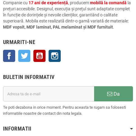
Companie cu
17 ani de experiență
,
producem
mobilă la comandă
la
prețuri accesibile. Designul, execuția și prețul sunt adaptate complet
în funcție de dorințele și nevoile clienților, garantând o calitate
superioară. Mobila este realizată dintr-o gamă variată de materiale:
MDF vopsit, MDF laminat, PAL melaminat și MDF furnituit
.
URMARITI-NE
Facebook
Twitter
YouTube
Instagram
BULETIN INFORMATIV
Da
Te poti dezabona in orice moment. Pentru aceasta te rugam sa folosesti
informatiile noastre de contact din nota legala.
INFORMATII