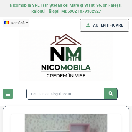
Nicomobila SRL | str. Ștefan cel Mare și Sfânt, 96, or. Fălești,
Raionul Fălești, MD5902 | 079302527
Română
person
AUTENTIFICARE
view_headline
search