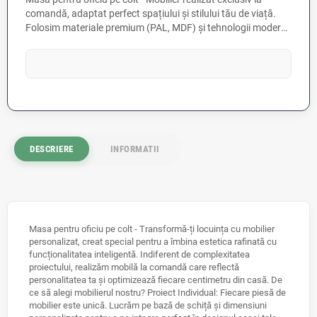
comandă, adaptat perfect spațiului și stilului tău de viață.
Folosim materiale premium (PAL, MDF) și tehnologii moderne
de asamblare pentru o durabilitate maximă. Fiecare piesă
este unică, fiind configurată conform unui proiect individual,
cu o gamă variată de mecanisme și feronerie de înaltă
calitate pentru un confort absolut în utilizare.
DESCRIERE
INFORMATII
Masa pentru oficiu pe colt - Transformă-ți locuința cu mobilier
personalizat, creat special pentru a îmbina estetica rafinată cu
funcționalitatea inteligentă. Indiferent de complexitatea
proiectului, realizăm mobilă la comandă care reflectă
personalitatea ta și optimizează fiecare centimetru din casă. De
ce să alegi mobilierul nostru? Proiect Individual: Fiecare piesă de
mobilier este unică. Lucrăm pe bază de schiță și dimensiuni