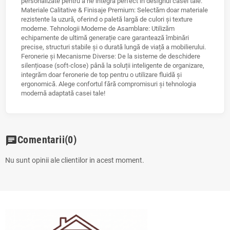
personalizate pentru a ne integra perfect în designul casei tale.
Materiale Calitative & Finisaje Premium: Selectăm doar materiale
rezistente la uzură, oferind o paletă largă de culori și texture
moderne. Tehnologii Moderne de Asamblare: Utilizăm
echipamente de ultimă generație care garantează îmbinări
precise, structuri stabile și o durată lungă de viață a mobilierului.
Feronerie și Mecanisme Diverse: De la sisteme de deschidere
silențioase (soft-close) până la soluții inteligente de organizare,
integrăm doar feronerie de top pentru o utilizare fluidă și
ergonomică. Alege confortul fără compromisuri și tehnologia
modernă adaptată casei tale!
Comentarii
(0)
chat
Nu sunt opinii ale clientilor in acest moment.