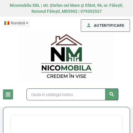
Nicomobila SRL | str. Ștefan cel Mare și Sfânt, 96, or. Fălești,
Raionul Fălești, MD5902 | 079302527
Română
person
AUTENTIFICARE
view_headline
search